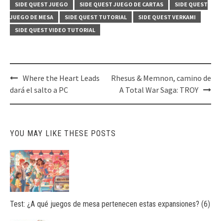
SIDE QUEST JUEGO
SIDE QUEST JUEGO DE CARTAS
SIDE QUEST
JUEGO DE MESA
SIDE QUEST TUTORIAL
SIDE QUEST VERKAMI
SIDE QUEST VIDEO TUTORIAL
Post
Where the Heart Leads
Rhesus & Memnon, camino de
navigation
dará el salto a PC
A Total War Saga: TROY
YOU MAY LIKE THESE POSTS
Test: ¿A qué juegos de mesa pertenecen estas expansiones? (6)