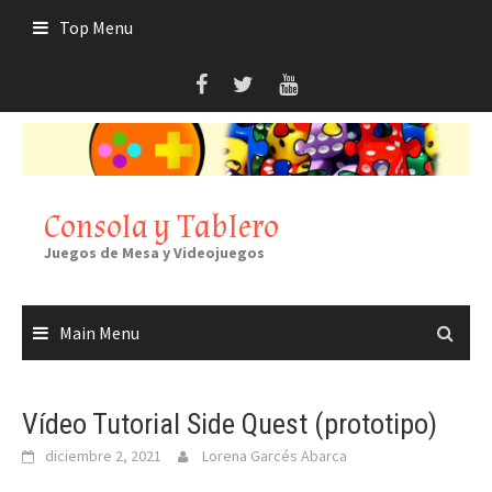
Skip
Top Menu
to
content
Consola y Tablero
Juegos de Mesa y Videojuegos
Main Menu
Vídeo Tutorial Side Quest (prototipo)
diciembre 2, 2021
Lorena Garcés Abarca