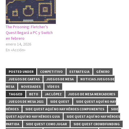
The Prisoning: Fletcher’s
Quest llegará a PC y Switch
en febrero
enero 14, 2026
En «Acción»
POSTED UNDER
COMPETITIVO
ESTRATEGIA
GÉNERO
JUEGOS DE CARTAS
JUEGOS DE MESA
NOTICIAS JUEGOS DE
MESA
NOVEDADES
VÍDEOS
TAGGED
BETO
JAC LÓPEZ
JUEGO DE MESA MERCADERES
JUEGOS DE MESA 2021
SIDE QUEST
SIDE QUEST AQUÍ NO HAY
HÉROES
SIDE QUEST AQUÍ NO HAY HÉROES COMPONENTES
SIDE
QUEST AQUÍ NO HAY HÉROES GUIA
SIDE QUEST AQUÍ NO HAY HÉROES
PARTIDA
SIDE QUEST COMO JUGAR
SIDE QUEST CROWDFUNDING