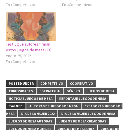
En «Competitivo»
En «Competitivo»
Test: ¿Qué autores firman
estos juegos de mesa? (4)
enero 25, 2026
En «Competitivo»
POSTED UNDER
COMPETITIVO
COOPERATIVO
CURIOSIDADES
ESTRATEGIA
GÉNERO
JUEGOS DE MESA
NOTICIAS JUEGOS DE MESA
REPORTAJE JUEGOS DE MESA
TAGGED
AUTORAS DE JUEGOS DE MESA
CREADORAS JUEGOS DE
MESA
DÍA DE LA MUJER 2022
DÍA DE LA MUJER JUEGOS DE MESA
JUEGOS DE MESA AUTORAS
JUEGOS DE MESA CREADORAS
JUEGOS DE MESA MUJERES
JUEGOS DE MESA QUIZ
JUEGOS DE