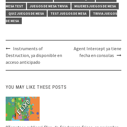
MESA TEST
JUEGOS DE MESA TRIVIA
MUJERES JUEGOS DE MESA
QUIZ JUEGOS DE MESA
TEST JUEGOS DE MESA
TRIVIA JUEGOS
DE MESA
Post
Instruments of
Agent Intercept ya tiene
navigation
Destruction, ya disponible en
fecha en consolas
acceso anticipado
YOU MAY LIKE THESE POSTS