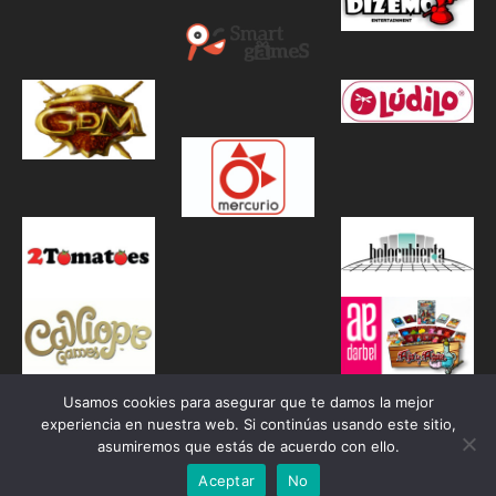
Usamos cookies para asegurar que te damos la mejor
experiencia en nuestra web. Si continúas usando este sitio,
asumiremos que estás de acuerdo con ello.
Aceptar
No
Proudly powered by WordPress
|
Theme: Awaken by
ThemezHut
.