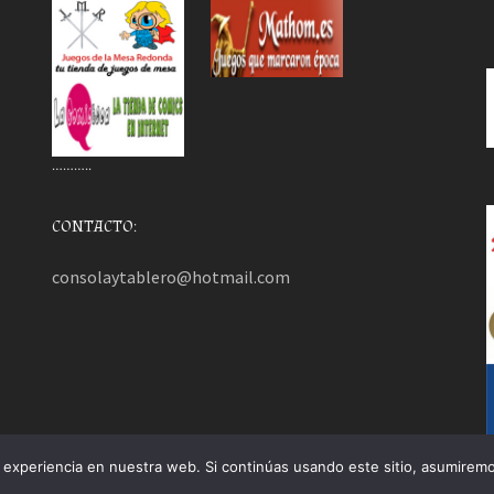
………..
CONTACTO:
consolaytablero@hotmail.com
experiencia en nuestra web. Si continúas usando este sitio, asumiremo
mezHut
.