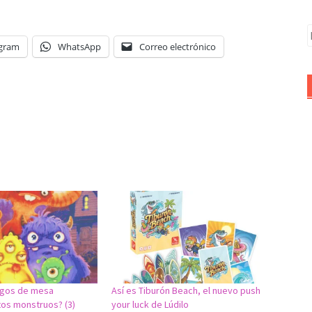
B
egram
WhatsApp
Correo electrónico
uegos de mesa
Así es Tiburón Beach, el nuevo push
os monstruos? (3)
your luck de Lúdilo