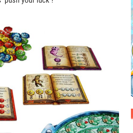
 ‘push your luck’?