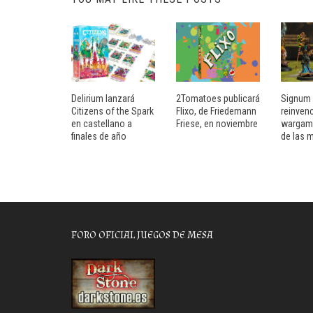
Delirium lanzará
2Tomatoes publicará
Signum 
Citizens of the Spark
Flixo, de Friedemann
reinvenc
en castellano a
Friese, en noviembre
wargami
finales de año
de las m
FORO OFICIAL JUEGOS DE MESA