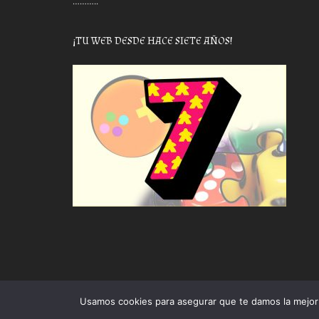
………..
¡TU WEB DESDE HACE SIETE AÑOS!
Usamos cookies para asegurar que te damos la mejor 
Proudly powered by WordPress
|
Theme: Awaken by
The