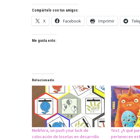
Compártelo con tus amigos:
X
Facebook
Imprimir
Tel
Me gusta esto:
Relacionado
Mellifera, un push your luck de
Test: ¿A qué j
colocación de losetas en desarrollo
pertenecen est