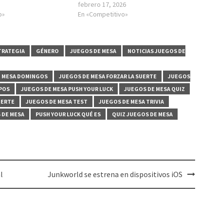
febrero 17, 2026
o»
En «Competitivo»
TRATEGIA
GÉNERO
JUEGOS DE MESA
NOTICIAS JUEGOS DE
E MESA DOMINGOS
JUEGOS DE MESA FORZAR LA SUERTE
JUEGOS
POS
JUEGOS DE MESA PUSH YOUR LUCK
JUEGOS DE MESA QUIZ
UERTE
JUEGOS DE MESA TEST
JUEGOS DE MESA TRIVIA
 DE MESA
PUSH YOUR LUCK QUÉ ES
QUIZ JUEGOS DE MESA
l
Junkworld se estrena en dispositivos iOS