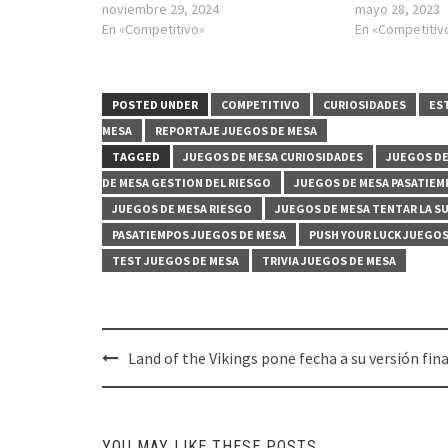
noviembre 29, 2024
mayo 28, 2023
En «Competitivo»
En «Competitiv
POSTED UNDER
COMPETITIVO
CURIOSIDADES
ES
MESA
REPORTAJE JUEGOS DE MESA
TAGGED
JUEGOS DE MESA CURIOSIDADES
JUEGOS D
DE MESA GESTION DEL RIESGO
JUEGOS DE MESA PASATIEM
JUEGOS DE MESA RIESGO
JUEGOS DE MESA TENTAR LA S
PASATIEMPOS JUEGOS DE MESA
PUSH YOUR LUCK JUEGOS
TEST JUEGOS DE MESA
TRIVIA JUEGOS DE MESA
Post
Land of the Vikings pone fecha a su versión fina
navigation
YOU MAY LIKE THESE POSTS