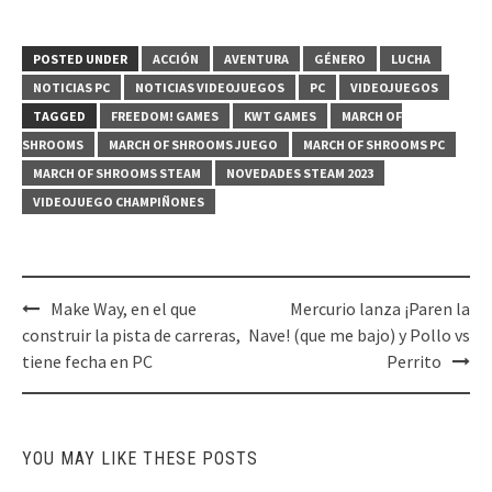
POSTED UNDER
ACCIÓN
AVENTURA
GÉNERO
LUCHA
NOTICIAS PC
NOTICIAS VIDEOJUEGOS
PC
VIDEOJUEGOS
TAGGED
FREEDOM! GAMES
KWT GAMES
MARCH OF
SHROOMS
MARCH OF SHROOMS JUEGO
MARCH OF SHROOMS PC
MARCH OF SHROOMS STEAM
NOVEDADES STEAM 2023
VIDEOJUEGO CHAMPIÑONES
Post
Make Way, en el que
Mercurio lanza ¡Paren la
navigation
construir la pista de carreras,
Nave! (que me bajo) y Pollo vs
tiene fecha en PC
Perrito
YOU MAY LIKE THESE POSTS