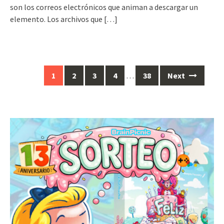
son los correos electrónicos que animan a descargar un
elemento. Los archivos que
[…]
Posts
1
2
3
4
…
38
Next
navigation