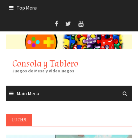
Skip
Top Menu
to
content
Consola y Tablero
Juegos de Mesa y Videojuegos
Main Menu
LUCHA