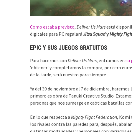
Como estaba previsto
,
Deliver Us Mars
está disponib
digitales para PC regalará
Jitsu Squad
y
Mighty Figh
EPIC Y SUS JUEGOS GRATUITOS
Para hacernos con
Deliver Us Mars
, entramos en
su 
‘obtener’ y completamos la compra, por cero euros.
de la tarde, será nuestro para siempre.
Ya del 30 de noviembre al 7 de diciembre, haremos 
primero es obra de Tanuki Creative Studio. Estamo
personas que nos sumerge en caóticas batallas con 
En lo que respecta a
Mighty Fight Federation
, Komi
los rivales contra las paredes para, después, abala
distintas modalidades y personajes con variados es