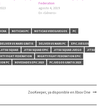
c
Federation
2023
agosto 4, 2019
En «Género»
UCHA
NOTICIAS PC
NOTICIAS VIDEOJUEGOS
PC
DELIVER US MARS GRATIS
DELIVER US MARS PC
EPIC JUEGOS
JITSU SQUAD
JITSU SQUAD EPIC
JITSU SQUAD JUEGO
JITSU
HTY FIGHT FEDERATION
MIGHTY FIGHT FEDERATION EPIC
ION PC
NOVEDADES EPIC 2023
PC JUEGOS GRATIS 2023
ZooKeeper, ya disponible en Xbox One