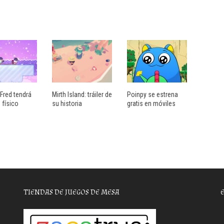
Fred tendrá
Mirth Island: tráiler de
Poinpy se estrena
 físico
su historia
gratis en móviles
TIENDAS DE JUEGOS DE MESA