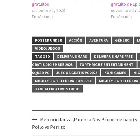
gratuitos
gratuito de Epi
diciembre 1, 2023
noviembre 17, 
En «Acción»
En «Acción»
POSTED UNDER
ACCIÓN
AVENTURA
GÉNERO
L
VIDEOJUEGOS
TAGGED
DELIVER US MARS
DELIVER US MARS FREE
GRATIS DICIEMBRE 2023
FORTHRIGHT ENTERTAINMENT
SQUAD PC
JUEGOS GRATIS PC 2023
KOMI GAMES
MIG
MIGHTY FIGHT FEDERATION FREE
MIGHTY FIGHT FEDERAT
TANUKI CREATIVE STUDIO
Post
Mercurio lanza ¡Paren la Nave! (que me bajo) y
navigation
Pollo vs Perrito