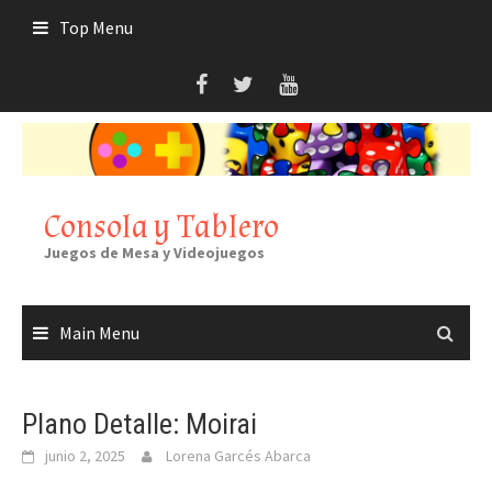
Skip
Top Menu
to
content
Consola y Tablero
Juegos de Mesa y Videojuegos
Main Menu
Plano Detalle: Moirai
junio 2, 2025
Lorena Garcés Abarca