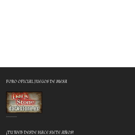
FORO OFICIAL JUEGOS DE MESA
………..
¡TU WEB DESDE HACE SIETE AÑOS!