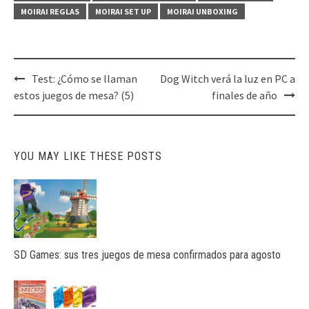
MOIRAI REGLAS
MOIRAI SET UP
MOIRAI UNBOXING
Post
Test: ¿Cómo se llaman
Dog Witch verá la luz en PC a
navigation
estos juegos de mesa? (5)
finales de año
YOU MAY LIKE THESE POSTS
SD Games: sus tres juegos de mesa confirmados para agosto