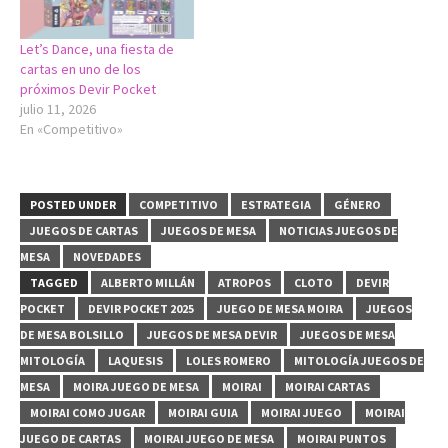
Let’s Dance, una fiesta de
cartas en uno de los
próximos Devir Pocket
julio 11, 2026
En «Competitivo»
POSTED UNDER
COMPETITIVO
ESTRATEGIA
GÉNERO
JUEGOS DE CARTAS
JUEGOS DE MESA
NOTICIAS JUEGOS DE
MESA
NOVEDADES
TAGGED
ALBERTO MILLÁN
ATROPOS
CLOTO
DEVIR
POCKET
DEVIR POCKET 2025
JUEGO DE MESA MOIRA
JUEGOS
DE MESA BOLSILLO
JUEGOS DE MESA DEVIR
JUEGOS DE MESA
MITOLOGÍA
LAQUESIS
LOLES ROMERO
MITOLOGÍA JUEGOS DE
MESA
MOIRA JUEGO DE MESA
MOIRAI
MOIRAI CARTAS
MOIRAI COMO JUGAR
MOIRAI GUIA
MOIRAI JUEGO
MOIRAI
JUEGO DE CARTAS
MOIRAI JUEGO DE MESA
MOIRAI PUNTOS