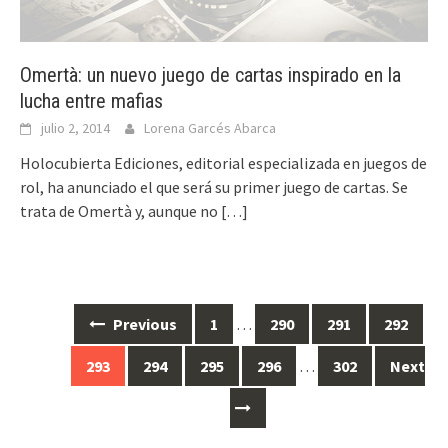
Omertà: un nuevo juego de cartas inspirado en la
lucha entre mafias
julio 2, 2014
Lorena Garcés Abarca
Holocubierta Ediciones, editorial especializada en juegos de
rol, ha anunciado el que será su primer juego de cartas. Se
trata de Omertà y, aunque no
[…]
Posts
Previous
1
…
290
291
292
navigation
293
294
295
296
…
302
Next