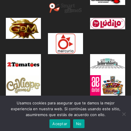
Usamos cookies para asegurar que te damos la mejor
experiencia en nuestra web. Si continúas usando este sitio,
asumiremos que estás de acuerdo con ello.
Aceptar
No
Proudly powered by WordPress
|
Theme: Awaken by
ThemezHut
.