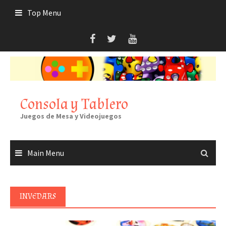
Skip
Top Menu
to
content
Consola y Tablero
Juegos de Mesa y Videojuegos
Main Menu
INVEDARS