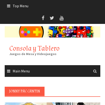
Skip
Top Menu
to
content
Consola y Tablero
Juegos de Mesa y Videojuegos
Main Menu
JONNY PAC CANTIN