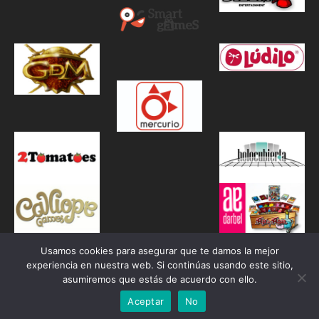
Usamos cookies para asegurar que te damos la mejor
experiencia en nuestra web. Si continúas usando este sitio,
asumiremos que estás de acuerdo con ello.
Aceptar
No
Proudly powered by WordPress
|
Theme: Awaken by
ThemezHut
.