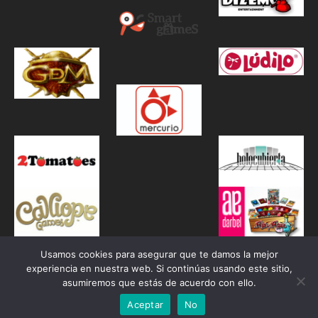
Usamos cookies para asegurar que te damos la mejor
experiencia en nuestra web. Si continúas usando este sitio,
asumiremos que estás de acuerdo con ello.
Aceptar
No
Proudly powered by WordPress
|
Theme: Awaken by
ThemezHut
.