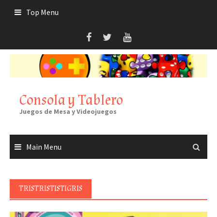
Skip
Top Menu
to
content
Consola y Tablero
Juegos de Mesa y Videojuegos
Main Menu
TRISTRISTISTIGRIS