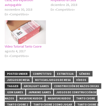
casa, una expansión
Ampliando la casa
autojugable
diciembre 28, 2018
noviembre 30, 2018
En «Competitivo»
En «Competitivo»
Vídeo Tutorial Tanto Cuore
agosto 4, 2017
En «Competitivo»
POSTED UNDER
COMPETITIVO
ESTRATEGIA
GÉNERO
JUEGOS DE MESA
NOTICIAS JUEGOS DE MESA
VÍDEOS
TAGGED
ARCHLIGHT GAMES
CONSTRUCCIÓN DE MAZOS CHICAS
GDM GAMES
JAPANIME GAMES
JUEGOS DE CONSTRUCCIÓN DE
MAZOS
MASAYUKI KUDOH
MASAYUKI KUDOU
TANTO CUORE
TANTO CUORE 2
TANTO CUORE 2 COMO JUGAR
TANTO CUORE 2