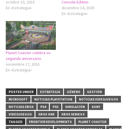
octubre 10, 2018
Console Edition
En «Estrategia»
diciembre 14, 2020
En «Estrategia»
Planet Coaster celebra su
segundo aniversario
noviembre 17, 2018
En «Estrategia»
POSTED UNDER
ESTRATEGIA
GÉNERO
GESTIÓN
MICROSOFT
NOTICIAS PLAYSTATION
NOTICIAS VIDEOJUEGOS
NOTICIAS XBOX
PS4
PS5
SIMULACIÓN
SONY
VIDEOJUEGOS
XBOX ONE
XBOX SERIES X
TAGGED
FRONTIER DEVELOPMENTS
PLANET COASTER