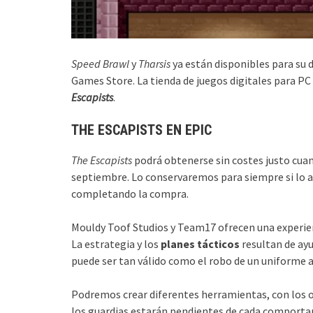
Speed Brawl
y
Tharsis
ya están disponibles para su 
Games Store. La tienda de juegos digitales para PC 
Escapists
.
THE ESCAPISTS EN EPIC
The Escapists
podrá obtenerse sin costes justo cuand
septiembre. Lo conservaremos para siempre si lo a
completando la compra.
Mouldy Toof Studios y Team17 ofrecen una experienci
La estrategia y los
planes tácticos
resultan de ayu
puede ser tan válido como el robo de un uniforme a 
Podremos crear diferentes herramientas, con los o
los guardias estarán pendientes de cada comport