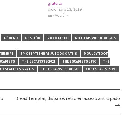
gratuito
diciembre 13, 2019
En «Acción»
GÉNERO
GESTIÓN
NOTICIAS PC
NOTICIAS VIDEOJUEGOS
TIEMBRE
EPIC SEPTIEMBRE JUEGOS GRATIS
MOULDY TOOF
SCAPISTS
THE ESCAPISTS 2021
THE ESCAPISTS EPIC
THE
E ESCAPISTS GRATIS
THE ESCAPISTS JUEGO
THE ESCAPISTS PC
do
Dread Templar, disparos retro en acceso anticipado