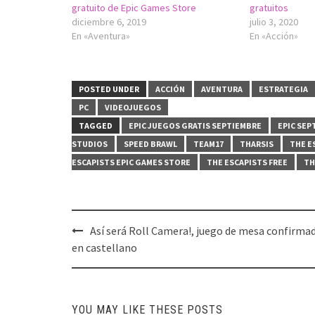
gratuito de Epic Games Store
gratuitos
diciembre 6, 2019
julio 3, 2020
En «Aventura»
En «Acción»
POSTED UNDER
ACCIÓN
AVENTURA
ESTRATEGIA
PC
VIDEOJUEGOS
TAGGED
EPIC JUEGOS GRATIS SEPTIEMBRE
EPIC SEP
STUDIOS
SPEED BRAWL
TEAM17
THARSIS
THE E
ESCAPISTS EPIC GAMES STORE
THE ESCAPISTS FREE
TH
Post
Así será Roll Camera!, juego de mesa confirma
navigation
en castellano
YOU MAY LIKE THESE POSTS