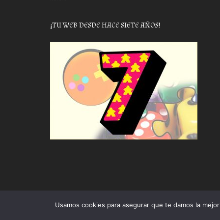
¡TU WEB DESDE HACE SIETE AÑOS!
Usamos cookies para asegurar que te damos la mejor 
Proudly powered by WordPress
|
Theme: Awaken by
The