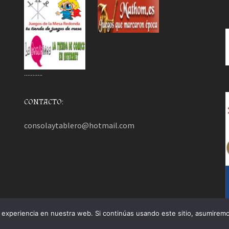
………..
CONTACTO:
consolaytablero@hotmail.com
experiencia en nuestra web. Si continúas usando este sitio, asumiremo
mezHut
.