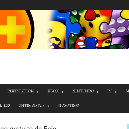
PLAYSTATION
XBOX
NINTENDO
PC
M
IALES
ENTREVISTAS
NOSOTROS