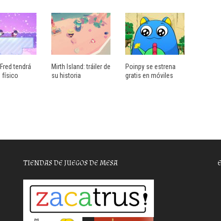
Fred tendrá
Mirth Island: tráiler de
Poinpy se estrena
 físico
su historia
gratis en móviles
TIENDAS DE JUEGOS DE MESA