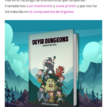
mal en el catálogo de una editorial que ha querido
trasladarnos
a un manicomio
y
a una prisión
y que nos ha
introducido en
la compraventa de órganos
.