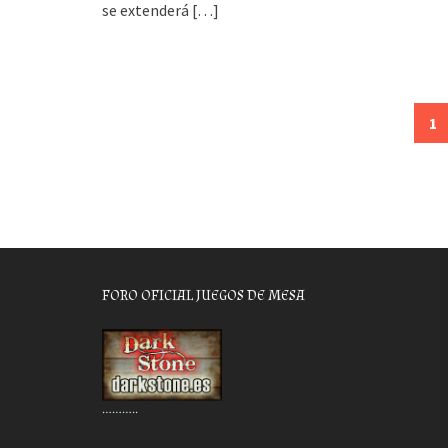
se extenderá
[…]
Posts
1
navigation
FORO OFICIAL JUEGOS DE MESA
………..