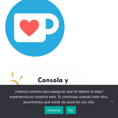
Usamos cookies para asegurar que te damos la mejor
experiencia en nuestra web. Si continúas usando este sitio,
asumiremos que estás de acuerdo con ello.
Aceptar
No