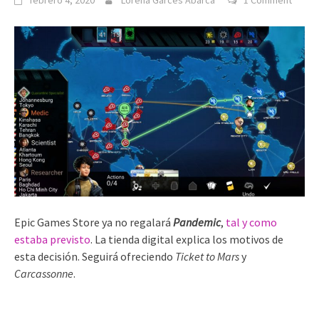
febrero 4, 2020
Lorena Garcés Abarca
1 Comment
Epic Games Store ya no regalará
Pandemic
,
tal y como
estaba previsto
. La tienda digital explica los motivos de
esta decisión. Seguirá ofreciendo
Ticket to Mars
y
Carcassonne
.