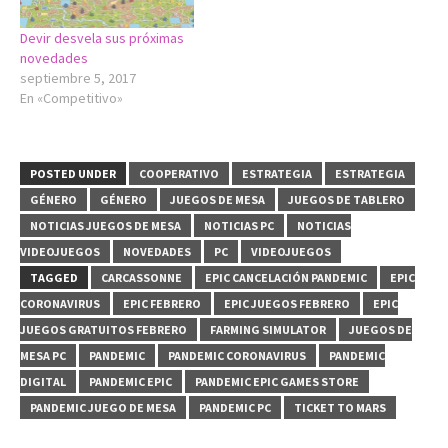
Devir desvela sus próximas
novedades
septiembre 5, 2017
En «Competitivo»
POSTED UNDER
COOPERATIVO
ESTRATEGIA
ESTRATEGIA
GÉNERO
GÉNERO
JUEGOS DE MESA
JUEGOS DE TABLERO
NOTICIAS JUEGOS DE MESA
NOTICIAS PC
NOTICIAS
VIDEOJUEGOS
NOVEDADES
PC
VIDEOJUEGOS
TAGGED
CARCASSONNE
EPIC CANCELACIÓN PANDEMIC
EPIC
CORONAVIRUS
EPIC FEBRERO
EPIC JUEGOS FEBRERO
EPIC
JUEGOS GRATUITOS FEBRERO
FARMING SIMULATOR
JUEGOS DE
MESA PC
PANDEMIC
PANDEMIC CORONAVIRUS
PANDEMIC
DIGITAL
PANDEMIC EPIC
PANDEMIC EPIC GAMES STORE
PANDEMIC JUEGO DE MESA
PANDEMIC PC
TICKET TO MARS