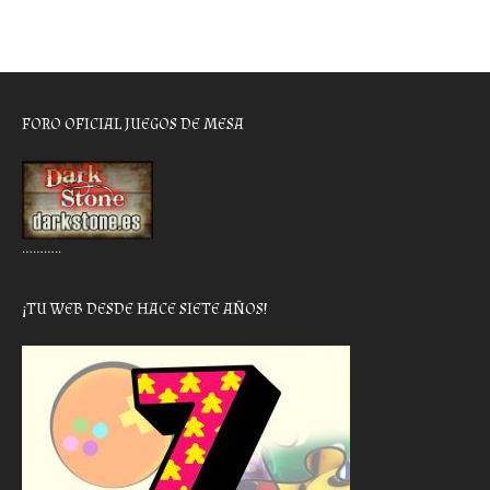
FORO OFICIAL JUEGOS DE MESA
………..
¡TU WEB DESDE HACE SIETE AÑOS!