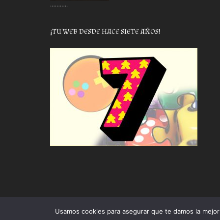
………..
¡TU WEB DESDE HACE SIETE AÑOS!
Usamos cookies para asegurar que te damos la mejor 
Proudly powered by WordPress
|
Theme: Awaken by
The