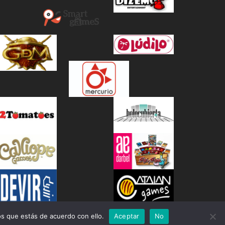
s que estás de acuerdo con ello.
Aceptar
No