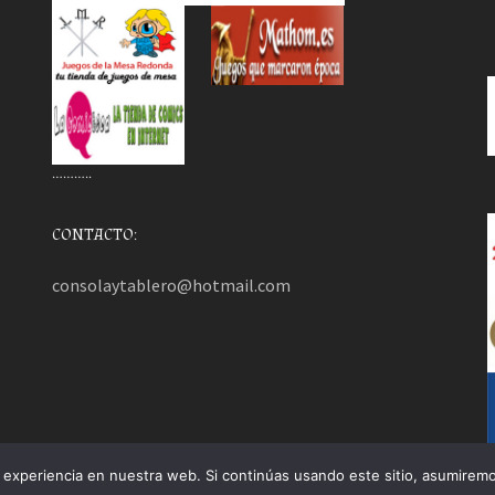
………..
CONTACTO:
consolaytablero@hotmail.com
experiencia en nuestra web. Si continúas usando este sitio, asumiremo
mezHut
.