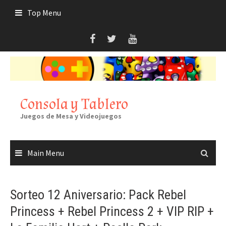
Skip
Top Menu
to
content
Consola y Tablero
Juegos de Mesa y Videojuegos
Main Menu
Sorteo 12 Aniversario: Pack Rebel
Princess + Rebel Princess 2 + VIP RIP +