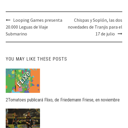
Post
Looping Games presenta
Chispas y Soplón, las dos
navigation
20.000 Leguas de Viaje
novedades de Tranjis para el
Submarino
17 de julio
YOU MAY LIKE THESE POSTS
2Tomatoes publicará Flixo, de Friedemann Friese, en noviembre