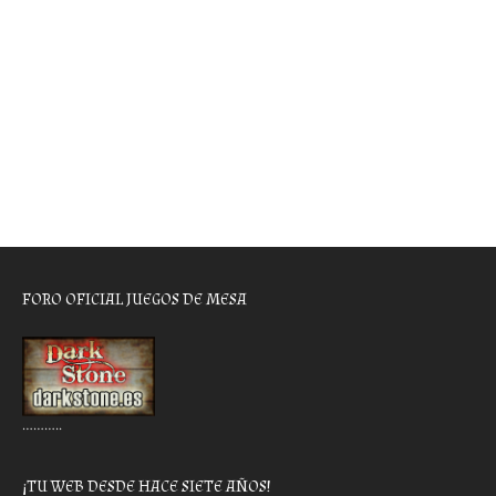
FORO OFICIAL JUEGOS DE MESA
………..
¡TU WEB DESDE HACE SIETE AÑOS!