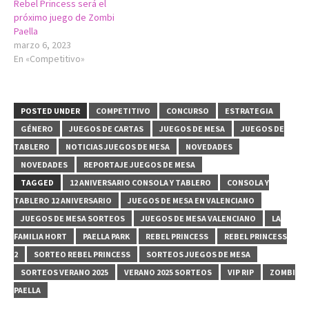
Rebel Princess será el
próximo juego de Zombi
Paella
marzo 6, 2023
En «Competitivo»
POSTED UNDER
COMPETITIVO
CONCURSO
ESTRATEGIA
GÉNERO
JUEGOS DE CARTAS
JUEGOS DE MESA
JUEGOS DE
TABLERO
NOTICIAS JUEGOS DE MESA
NOVEDADES
NOVEDADES
REPORTAJE JUEGOS DE MESA
TAGGED
12 ANIVERSARIO CONSOLA Y TABLERO
CONSOLA Y
TABLERO 12 ANIVERSARIO
JUEGOS DE MESA EN VALENCIANO
JUEGOS DE MESA SORTEOS
JUEGOS DE MESA VALENCIANO
LA
FAMILIA HORT
PAELLA PARK
REBEL PRINCESS
REBEL PRINCESS
2
SORTEO REBEL PRINCESS
SORTEOS JUEGOS DE MESA
SORTEOS VERANO 2025
VERANO 2025 SORTEOS
VIP RIP
ZOMBI
PAELLA