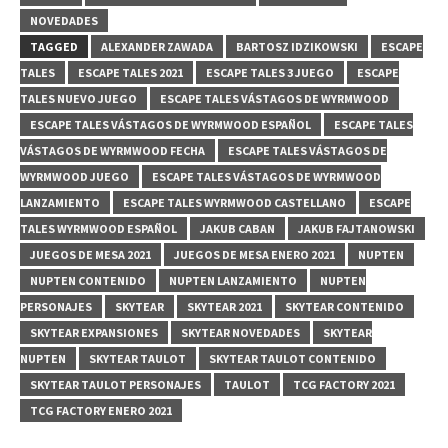
NOVEDADES
TAGGED
ALEXANDER ZAWADA
BARTOSZ IDZIKOWSKI
ESCAPE
TALES
ESCAPE TALES 2021
ESCAPE TALES 3 JUEGO
ESCAPE
TALES NUEVO JUEGO
ESCAPE TALES VÁSTAGOS DE WYRMWOOD
ESCAPE TALES VÁSTAGOS DE WYRMWOOD ESPAÑOL
ESCAPE TALES
VÁSTAGOS DE WYRMWOOD FECHA
ESCAPE TALES VÁSTAGOS DE
WYRMWOOD JUEGO
ESCAPE TALES VÁSTAGOS DE WYRMWOOD
LANZAMIENTO
ESCAPE TALES WYRMWOOD CASTELLANO
ESCAPE
TALES WYRMWOOD ESPAÑOL
JAKUB CABAN
JAKUB FAJTANOWSKI
JUEGOS DE MESA 2021
JUEGOS DE MESA ENERO 2021
NUPTEN
NUPTEN CONTENIDO
NUPTEN LANZAMIENTO
NUPTEN
PERSONAJES
SKYTEAR
SKYTEAR 2021
SKYTEAR CONTENIDO
SKYTEAR EXPANSIONES
SKYTEAR NOVEDADES
SKYTEAR
NUPTEN
SKYTEAR TAULOT
SKYTEAR TAULOT CONTENIDO
SKYTEAR TAULOT PERSONAJES
TAULOT
TCG FACTORY 2021
TCG FACTORY ENERO 2021