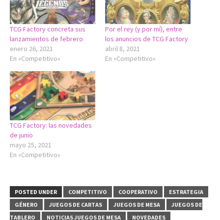
TCG Factory concreta sus
Por el rey (y por mí), entre
lanzamientos de febrero
los anuncios de TCG Factory
enero 26, 2021
abril 8, 2021
En «Competitivo»
En «Competitivo»
TCG Factory: las novedades
de junio
mayo 25, 2021
En «Competitivo»
POSTED UNDER
COMPETITIVO
COOPERATIVO
ESTRATEGIA
GÉNERO
JUEGOS DE CARTAS
JUEGOS DE MESA
JUEGOS DE
TABLERO
NOTICIAS JUEGOS DE MESA
NOVEDADES