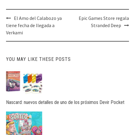
Post
El Amo del Calabozo ya
Epic Games Store regala
navigation
tiene fecha de llegada a
Stranded Deep
Verkami
YOU MAY LIKE THESE POSTS
Nascard: nuevos detalles de uno de los próximos Devir Pocket